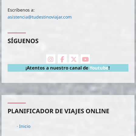
Escríbenos a:
asistencia@tudestinoviajar.com
SÍGUENOS
instagram
facebook
X Twitter
youtube
¡Atentos a nuestro canal de
Youtube
!
PLANIFICADOR DE VIAJES ONLINE
· Inicio