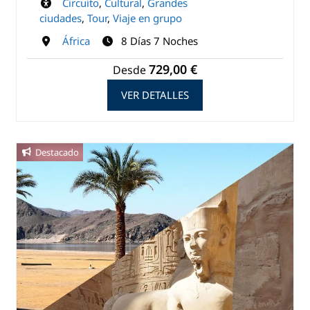
Circuito
,
Cultural
,
Grandes
ciudades
,
Tour
,
Viaje en grupo
África
8 Días 7 Noches
729,00 €
Desde
VER DETALLES
Destacado