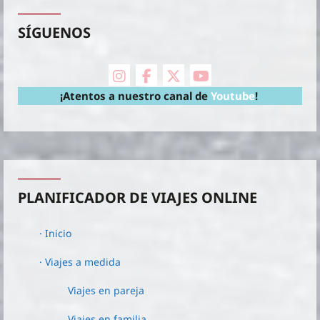
SÍGUENOS
instagram
facebook
X Twitter
youtube
¡Atentos a nuestro canal de
Youtube
!
PLANIFICADOR DE VIAJES ONLINE
· Inicio
· Viajes a medida
Viajes en pareja
Viajes en familia