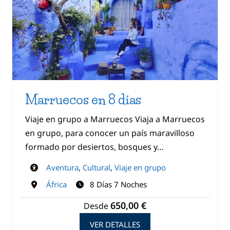
Marruecos en 8 días
Viaje en grupo a Marruecos Viaja a Marruecos
en grupo, para conocer un país maravilloso
formado por desiertos, bosques y…
Aventura
,
Cultural
,
Viaje en grupo
África
8 Días 7 Noches
650,00 €
Desde
VER DETALLES