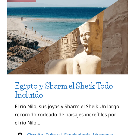
Egipto y Sharm el Sheik Todo
Incluido
El río Nilo, sus joyas y Sharm el Sheik Un largo
recorrido rodeado de paisajes increíbles por
el río Nilo…
Circuito
,
Cultural
,
Espeleología
,
Museos o