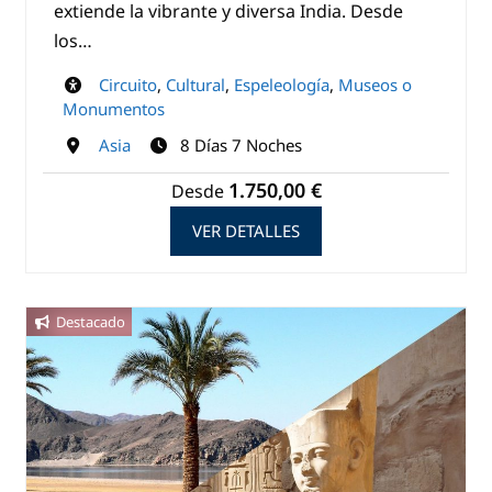
extiende la vibrante y diversa India. Desde
los…
Circuito
,
Cultural
,
Espeleología
,
Museos o
Monumentos
Asia
8 Días 7 Noches
1.750,00 €
Desde
VER DETALLES
Destacado