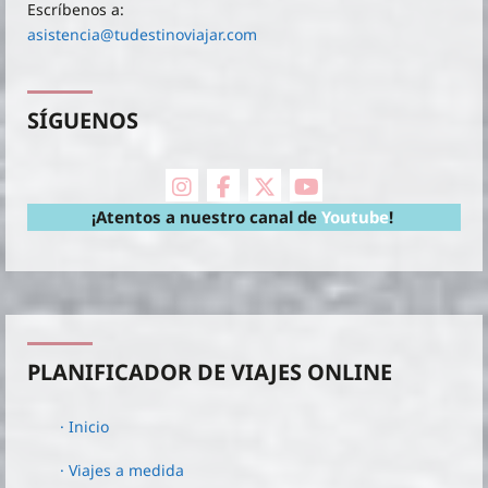
Escríbenos a:
asistencia@tudestinoviajar.com
SÍGUENOS
instagram
facebook
X Twitter
youtube
¡Atentos a nuestro canal de
Youtube
!
PLANIFICADOR DE VIAJES ONLINE
· Inicio
· Viajes a medida