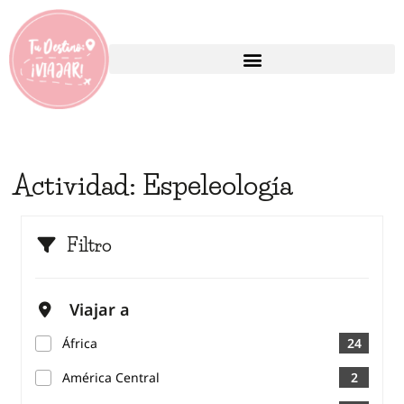
Actividad:
Espeleología
Filtro
Viajar a
África
24
América Central
2