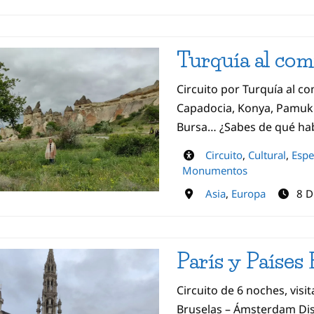
Turquía al com
Circuito por Turquía al c
Capadocia, Konya, Pamukk
Bursa… ¿Sabes de qué ha
Circuito
,
Cultural
,
Espe
Monumentos
Asia
,
Europa
8 D
París y Países 
Circuito de 6 noches, visit
Bruselas – Ámsterdam Disf