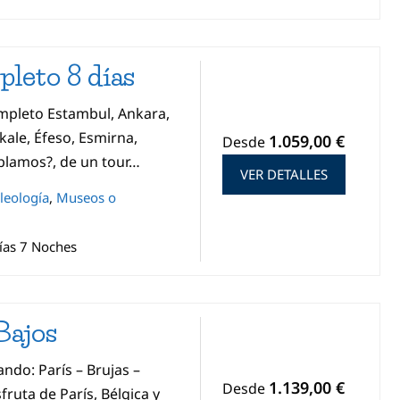
pleto 8 días
ompleto Estambul, Ankara,
ale, Éfeso, Esmirna,
1.059,00 €
Desde
blamos?, de un tour…
VER DETALLES
leología
,
Museos o
ías 7 Noches
Bajos
ando: París – Brujas –
1.139,00 €
Desde
ruta de París, Bélgica y