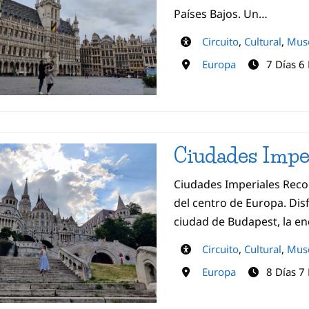
Países Bajos. Un…
Circuito
,
Cultural
,
Mus
Europa
7 Días 6
Ciudades Impe
Ciudades Imperiales Recor
del centro de Europa. Di
ciudad de Budapest, la e
Circuito
,
Cultural
,
Mus
Europa
8 Días 7