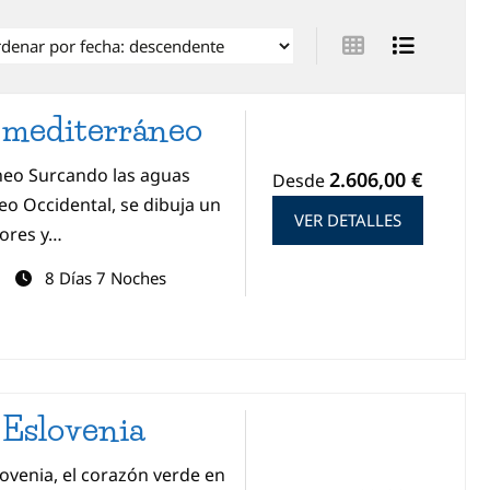
l mediterráneo
neo Surcando las aguas
2.606,00 €
Desde
eo Occidental, se dibuja un
VER DETALLES
bores y…
8 Días 7 Noches
 Eslovenia
lovenia, el corazón verde en