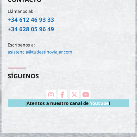
Llámanos al:
+34 612 46 93 33
+34 628 05 96 49
Escríbenos a:
asistencia@tudestinoviajar.com
SÍGUENOS
instagram
facebook
X Twitter
youtube
¡Atentos a nuestro canal de
Youtube
!