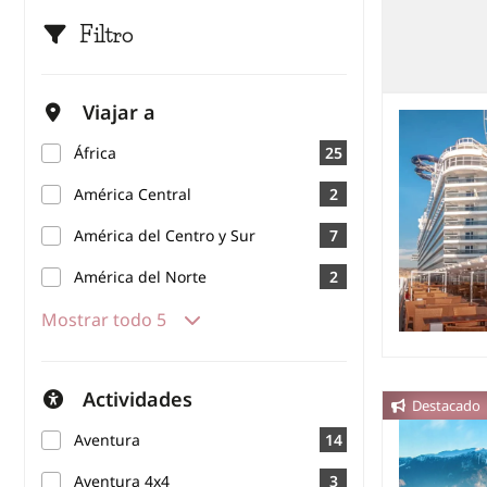
Filtro
Viajar a
África
25
América Central
2
América del Centro y Sur
7
América del Norte
2
Mostrar todo 5
Actividades
Destacado
Aventura
14
Aventura 4x4
3