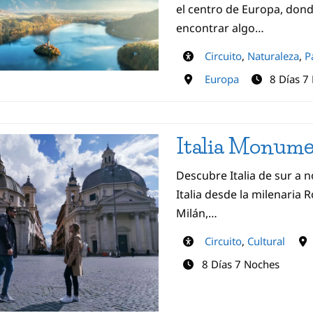
el centro de Europa, don
encontrar algo…
Circuito
,
Naturaleza
,
P
Europa
8 Días 7
Italia Monume
Descubre Italia de sur a n
Italia desde la milenaria
Milán,…
Circuito
,
Cultural
8 Días 7 Noches