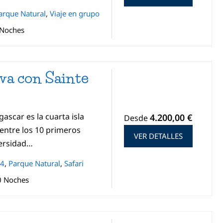
arque Natural
,
Viaje en grupo
 Noches
a con Sainte
scar es la cuarta isla
4.200,00 €
Desde
entre los 10 primeros
VER DETALLES
versidad…
x4
,
Parque Natural
,
Safari
0 Noches