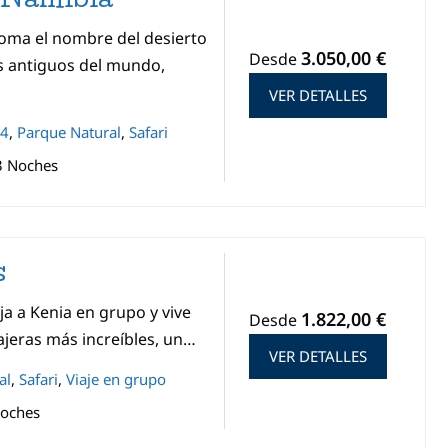
toma el nombre del desierto
3.050,00 €
Desde
s antiguos del mundo,
VER DETALLES
x4
,
Parque Natural
,
Safari
3 Noches
s
ja a Kenia en grupo y vive
1.822,00 €
Desde
ajeras más increíbles, un…
VER DETALLES
al
,
Safari
,
Viaje en grupo
Noches