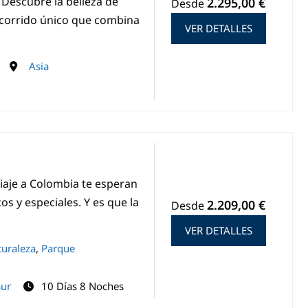
s Descubre la belleza de
2.295,00 €
Desde
corrido único que combina
VER DETALLES
Asia
viaje a Colombia te esperan
y especiales. Y es que la
2.209,00 €
Desde
VER DETALLES
uraleza
,
Parque
Sur
10 Días 8 Noches