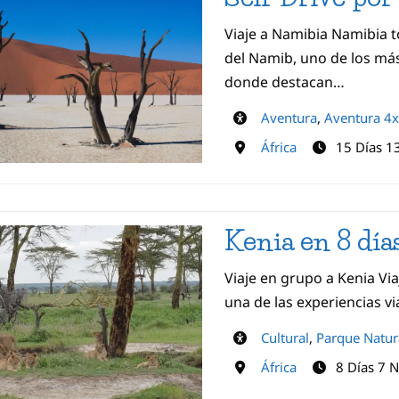
Viaje a Namibia Namibia 
del Namib, uno de los má
donde destacan…
Aventura
,
Aventura 4
África
15 Días 1
Kenia en 8 día
Viaje en grupo a Kenia Via
una de las experiencias vi
Cultural
,
Parque Natur
África
8 Días 7 