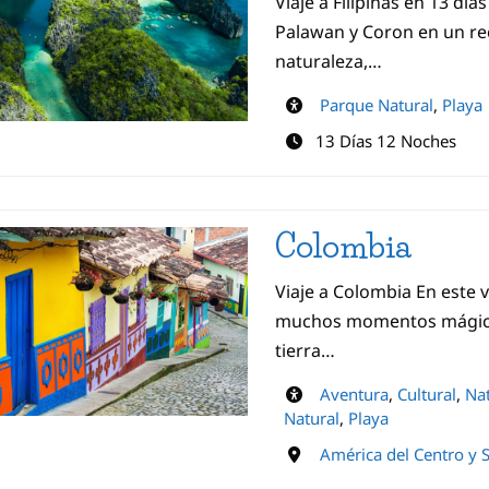
Viaje a Filipinas en 13 día
Palawan y Coron en un re
naturaleza,…
Parque Natural
,
Playa
13 Días 12 Noches
Colombia
Viaje a Colombia En este 
muchos momentos mágicos 
tierra…
Aventura
,
Cultural
,
Nat
Natural
,
Playa
América del Centro y 