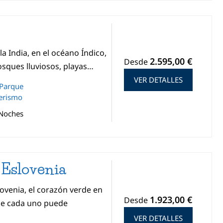
 la India, en el océano Índico,
2.595,00 €
Desde
osques lluviosos, playas…
VER DETALLES
Parque
erismo
 Noches
 Eslovenia
lovenia, el corazón verde en
1.923,00 €
Desde
de cada uno puede
VER DETALLES