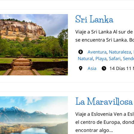
Sri Lanka
Viaje a Sri Lanka Al sur de
se encuentra Sri Lanka. B
Aventura
,
Naturaleza
,
Natural
,
Playa
,
Safari
,
Send
Asia
14 Días 11
La Maravillosa
Viaje a Eslovenia Ven a Es
el centro de Europa, don
encontrar algo…