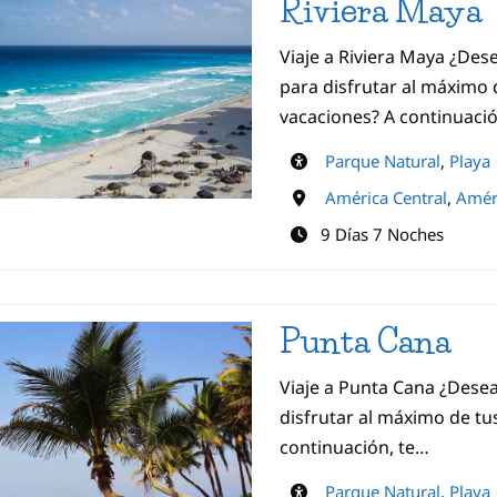
Riviera Maya
Viaje a Riviera Maya ¿Dese
para disfrutar al máximo
vacaciones? A continuació
Parque Natural
,
Playa
América Central
,
Améri
9 Días 7 Noches
Punta Cana
Viaje a Punta Cana ¿Desea
disfrutar al máximo de tu
continuación, te…
Parque Natural
,
Playa