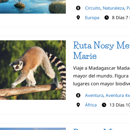
Circuito
,
Naturaleza
,
P
Europa
8 Días 7
Ruta Nosy Mev
Marie
Viaje a Madagascar Madaga
mayor del mundo. Figura 
lugares con mayor biodi
Aventura
,
Aventura 4
África
13 Días 1