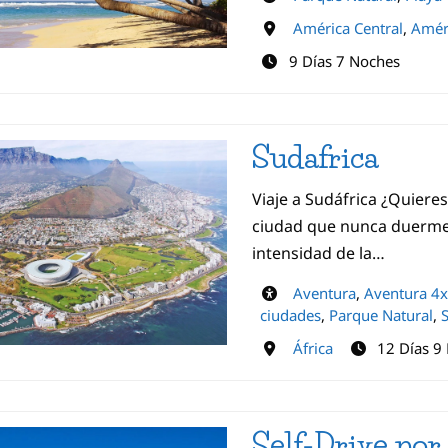
América Central
,
Améri
9 Días 7 Noches
Sudafrica
Viaje a Sudáfrica ¿Quieres
ciudad que nunca duerme?
intensidad de la…
Aventura
,
Aventura 4
ciudades
,
Parque Natural
,
S
África
12 Días 9
Self-Drive por