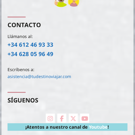
CONTACTO
Llámanos al:
+34 612 46 93 33
+34 628 05 96 49
Escríbenos a:
asistencia@tudestinoviajar.com
SÍGUENOS
instagram
facebook
X Twitter
youtube
¡Atentos a nuestro canal de
Youtube
!