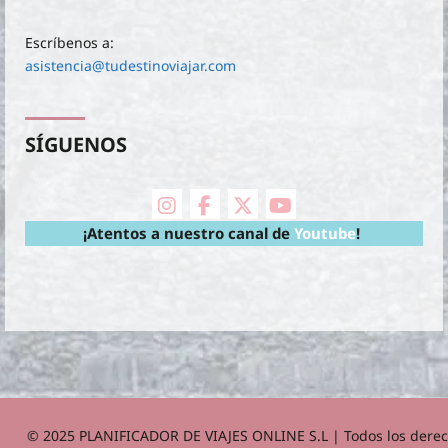
Escríbenos a:
asistencia@tudestinoviajar.com
SÍGUENOS
instagram
facebook
X Twitter
youtube
¡Atentos a nuestro canal de
Youtube
!
© 2025 PLANIFICADOR DE VIAJES ONLINE S.L | Todos los derec