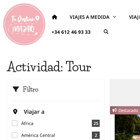
VIAJES A MEDIDA
VIA
+34 612 46 93 33
Actividad:
Tour
Filtro
Destacado
Viajar a
África
25
América Central
2