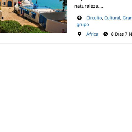
naturaleza….
Circuito
,
Cultural
,
Gran
grupo
África
8 Días 7 