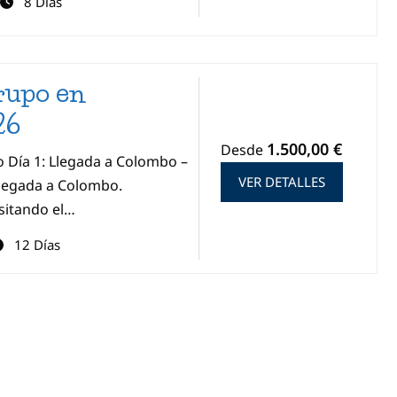
8 Días
rupo en
26
1.500,00 €
Desde
o Día 1: Llegada a Colombo –
VER DETALLES
legada a Colombo.
sitando el…
12 Días