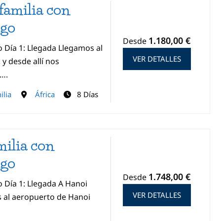
familia con
ugo
1.180,00 €
Desde
o Día 1: Llegada Llegamos al
VER DETALLES
y desde allí nos
d….
ilia
África
8 Días
ilia con
ugo
1.748,00 €
Desde
o Día 1: Llegada A Hanoi
VER DETALLES
 al aeropuerto de Hanoi