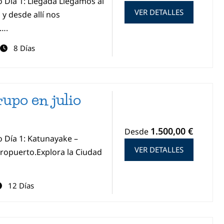
o Día 1: Llegada Llegamos al
VER DETALLES
y desde allí nos
d….
8 Días
rupo en julio
1.500,00 €
Desde
o Día 1: Katunayake –
VER DETALLES
ropuerto.Explora la Ciudad
12 Días