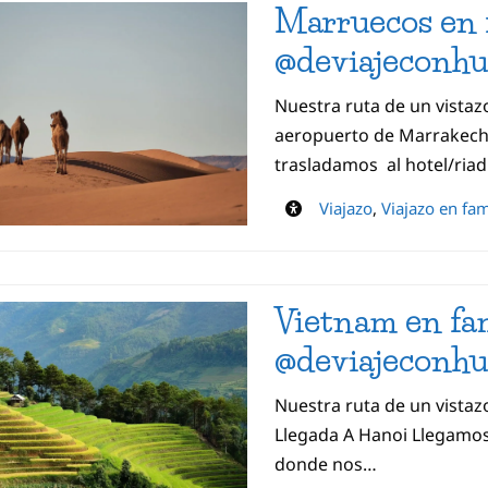
Marruecos en 
@deviajeconh
Nuestra ruta de un vistaz
aeropuerto de Marrakech 
trasladamos al hotel/ria
Viajazo
,
Viajazo en fam
Vietnam en fam
@deviajeconh
Nuestra ruta de un vistaz
Llegada A Hanoi Llegamos
donde nos…