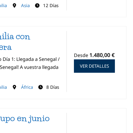
ilia
Asia
12 Días
ilia con
era
1.480,00 €
Desde
 Día 1: Llegada a Senegal /
VER DETALLES
Senegal! A vuestra llegada
ilia
África
8 Días
upo en junio