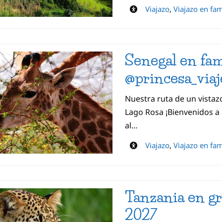
Viajazo
,
Viajazo en fam
Senegal en fam
@princesa_viaj
Nuestra ruta de un vistazo
Lago Rosa ¡Bienvenidos a 
al…
Viajazo
,
Viajazo en fam
Tanzania en gr
2027