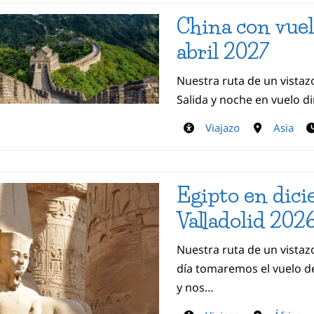
China con vuel
abril 2027
Nuestra ruta de un vistaz
Salida y noche en vuelo d
Viajazo
Asia
Egipto en dic
Valladolid 202
Nuestra ruta de un vistazo
día tomaremos el vuelo de
y nos…