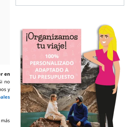
r en
Si no
mos y
pales
o más