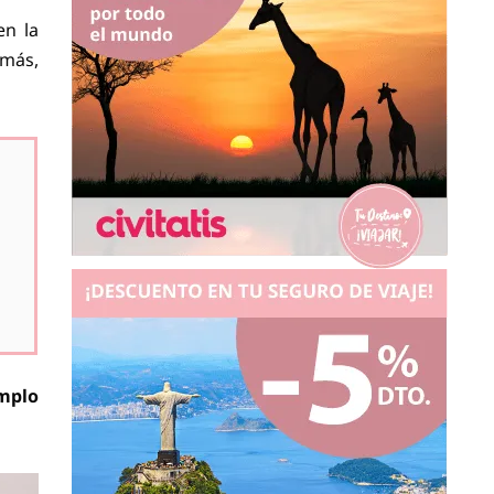
en la
 más,
mplo