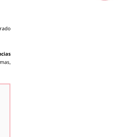
arado
cias
rmas,