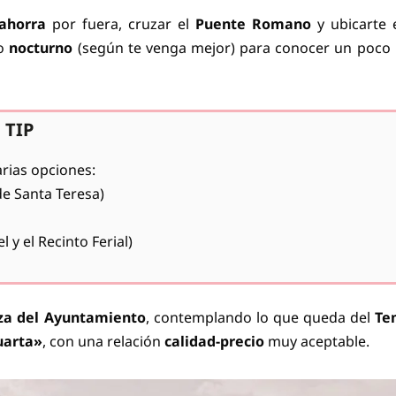
lahorra
por fuera, cruzar el
Puente Romano
y ubicarte 
o
nocturno
(según te venga mejor) para conocer un poco
TIP
arias opciones:
de Santa Teresa)
 y el Recinto Ferial)
za del Ayuntamiento
, contemplando lo que queda del
Te
uarta»
, con una relación
calidad-precio
muy aceptable.