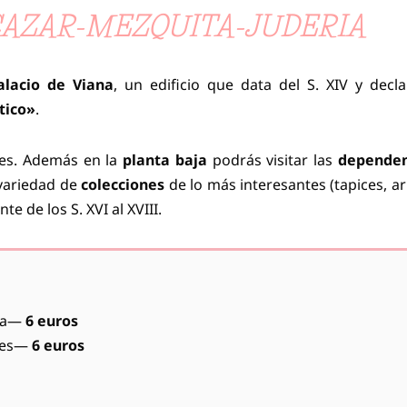
LCAZAR-MEZQUITA-JUDERIA
alacio de Viana
, un edificio que data del S. XIV y decl
tico»
.
res. Además en la
planta baja
podrás visitar las
dependen
 variedad de
colecciones
de lo más interesantes (tapices, a
e de los S. XVI al XVIII.
aja—
6 euros
ones—
6 euros