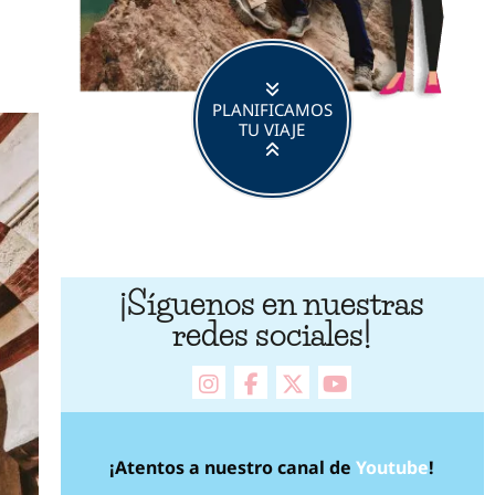
PLANIFICAMOS
TU VIAJE
¡Síguenos en nuestras
redes sociales!
instagram
facebook
X Twitter
youtube
¡Atentos a nuestro canal de
Youtube
!