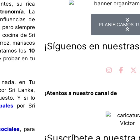
ntes, su rica
stronomía
. La
nfluencias de
PLANIFICAMOS TU
, pero siempre
a cocina de Sri
rroz, mariscos
¡Síguenos en nuestras
entamos los
10
 probar en tu
instagram
faceb
X
 nada, en Tu
or Sri Lanka,
¡Atentos a nuestro canal de
Youtube
esto. Y si lo
pales
por Sri
sociales
, para
¡Suscríbete a nuestra 