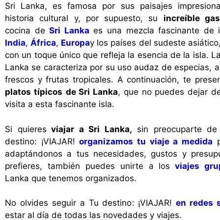
Sri Lanka, es famosa por sus paisajes impresiona
historia cultural y, por supuesto, su
increíble ga
cocina de
Sri Lanka
es una mezcla fascinante de i
India
,
África
,
Europa
y los países del sudeste asiático
con un toque único que refleja la esencia de la isla. L
Lanka se caracteriza por su uso audaz de especias, a
frescos y frutas tropicales. A continuación, te pres
platos típicos
de Sri Lanka
, que no puedes dejar de
visita a esta fascinante isla.
Si quieres
viajar a Sri Lanka,
sin preocuparte de
destino: ¡VIAJAR!
organizamos tu viaje a medida
p
adaptándonos a tus necesidades, gustos y presupu
prefieres, también puedes unirte a los
viajes gru
Lanka que tenemos organizados.
No olvides seguir a Tu destino: ¡VIAJAR!
en redes 
estar al día de todas las novedades y viajes.