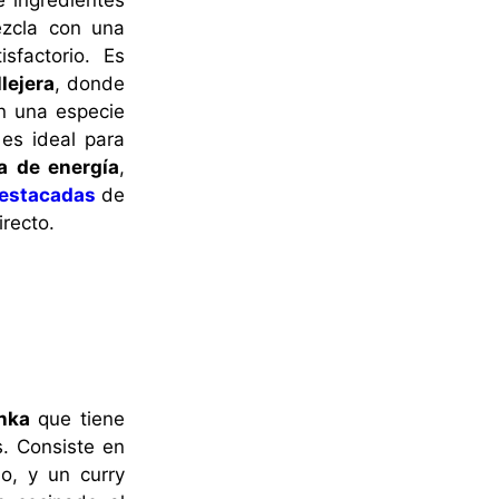
ezcla con una
sfactorio. Es
lejera
, donde
en una especie
 es ideal para
a de energía
,
destacadas
de
irecto.
anka
que tiene
s. Consiste en
o, y un curry