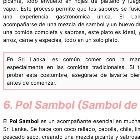
picante, todo envuelto en hojas de plátano y lueg
vapor. Este proceso permite que los sabores se fus
una experiencia gastronómica única. El Lam
acompañarse de una mezcla de sambol y un huevo du
una comida completa y sabrosa, este plato es ideal, 
arroz, carne y especias, todo en un solo plato.
En Sri Lanka, es común comer con la man
especialmente en las comidas tradicionales. Si 
probar esta costumbre, asegúrate de lavarte bi
antes de comenzar.
6. Pol Sambol (Sambol de
El
Pol Sambol
es un acompañante esencial en much
Sri Lanka. Se hace con coco rallado, cebolla, chile, l
pescado seco, creando una mezcla picante y sabrosa