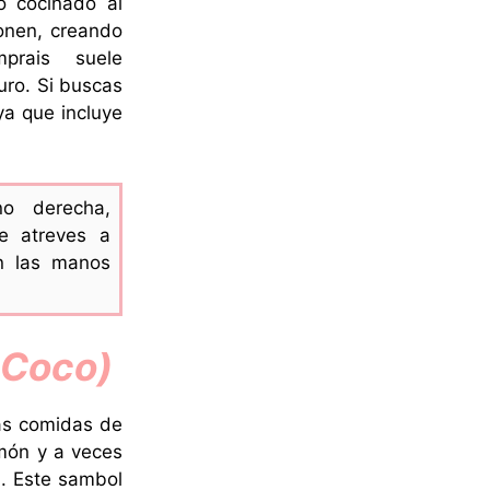
o cocinado al
ionen, creando
prais suele
ro. Si buscas
ya que incluye
o derecha,
te atreves a
en las manos
 Coco)
as comidas de
imón y a veces
. Este sambol