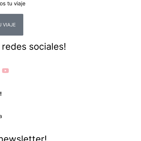
 VIAJE
 redes sociales!
ook
 Twitter
youtube
!
newsletter!