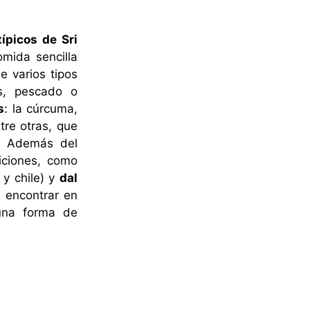
típicos de Sri
omida sencilla
 varios tipos
s, pescado o
s
: la cúrcuma,
tre otras, que
s. Además del
iciones, como
 y chile) y
dal
e encontrar en
na forma de