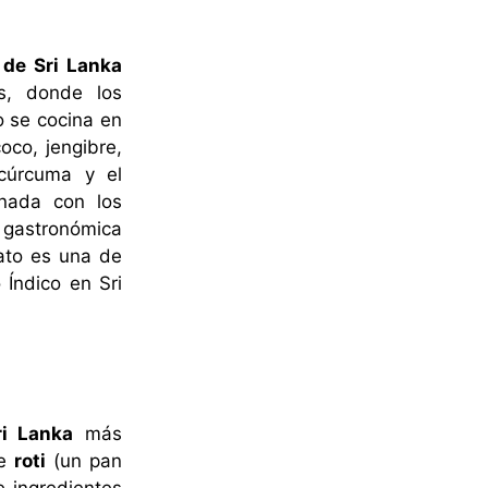
 de Sri Lanka
s, donde los
o se cocina en
oco, jengibre,
cúrcuma y el
nada con los
 gastronómica
ato es una de
 Índico en Sri
ri Lanka
más
de
roti
(un pan
e ingredientes