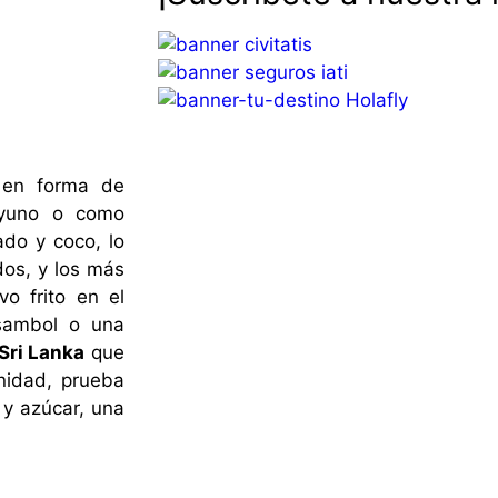
en forma de
ayuno o como
ado y coco, lo
dos, y los más
o frito en el
 sambol o una
 Sri Lanka
que
unidad, prueba
 y azúcar, una