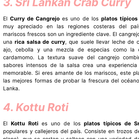
3. Sri Lankan Crab Curry
El
Curry de Cangrejo
es uno de los
platos típicos
muy apreciado en las regiones costeras del paí
mariscos frescos son un ingrediente clave. El cangrej
una
rica salsa de curry
, que suele llevar leche de c
ajo, cebolla y una mezcla de especias como la 
cardamomo. La textura suave del cangrejo combi
sabores intensos de la salsa crea una experiencia
memorable. Si eres amante de los mariscos, este pl
las mejores formas de probar la frescura del océano
Lanka.
4. Kottu Roti
El
Kottu Roti
es uno de los
platos típicos de S
populares y callejeros del país. Consiste en trozos 
plano), que se cortan y saltean con una variedad d