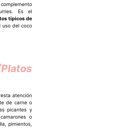
el complemento
rries. Es el
tos típicos de
 uso del coco
Platos
resta atención
nte de carne o
as picantes y
 camarones o
la, pimientos,