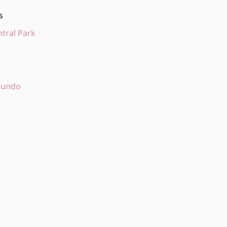
s
tral Park
 mundo