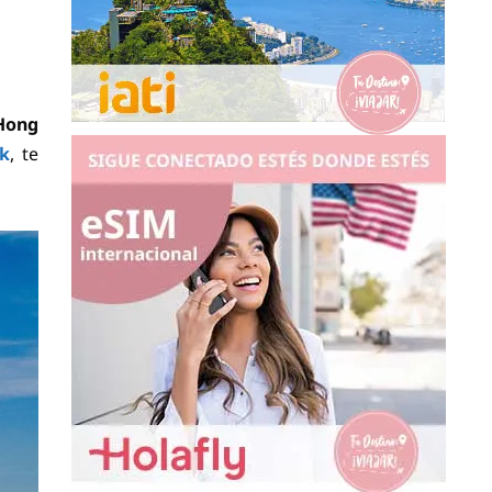
Hong
k
, te