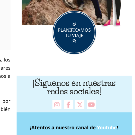
PLANIFICAMOS
TU VIAJE
, los
gares
mos a
¡Síguenos en nuestras
redes sociales!
a
por
instagram
facebook
X Twitter
youtube
mbién
¡Atentos a nuestro canal de
Youtube
!