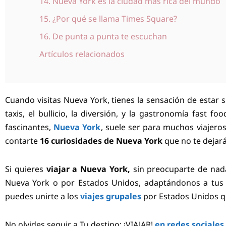
14. Nueva York es la ciudad más rica del mundo
15. ¿Por qué se llama Times Square?
16. De punta a punta te escuchan
Artículos relacionados
Cuando visitas Nueva York, tienes la sensación de estar s
taxis, el bullicio, la diversión, y la gastronomía fast f
fascinantes,
Nueva York
, suele ser para muchos viajeros
contarte
16 curiosidades de Nueva York
que no te dejará
Si quieres
viajar a Nueva York,
sin preocuparte de nada
Nueva York o por Estados Unidos, adaptándonos a tus n
puedes unirte a los
viajes grupales
por Estados Unidos q
No olvides seguir a Tu destino: ¡VIAJAR!
en redes sociales