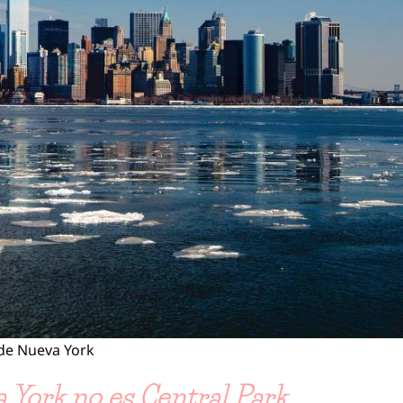
 de Nueva York
 York no es Central Park