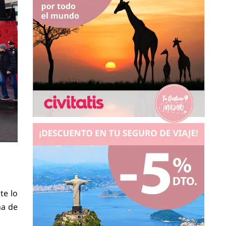
te lo
na de