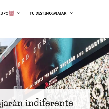
GRUPO
TU DESTINO:¡VIAJAR!
jarán indiferente